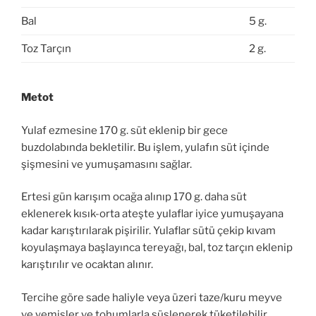
Bal
5 g.
Toz Tarçın
2 g.
Metot
Yulaf ezmesine 170 g. süt eklenip bir gece
buzdolabında bekletilir. Bu işlem, yulafın süt içinde
şişmesini ve yumuşamasını sağlar.
Ertesi gün karışım ocağa alınıp 170 g. daha süt
eklenerek kısık-orta ateşte yulaflar iyice yumuşayana
kadar karıştırılarak pişirilir. Yulaflar sütü çekip kıvam
koyulaşmaya başlayınca tereyağı, bal, toz tarçın eklenip
karıştırılır ve ocaktan alınır.
Tercihe göre sade haliyle veya üzeri taze/kuru meyve
ve yemişler ve tohumlarla süslenerek tüketilebilir.