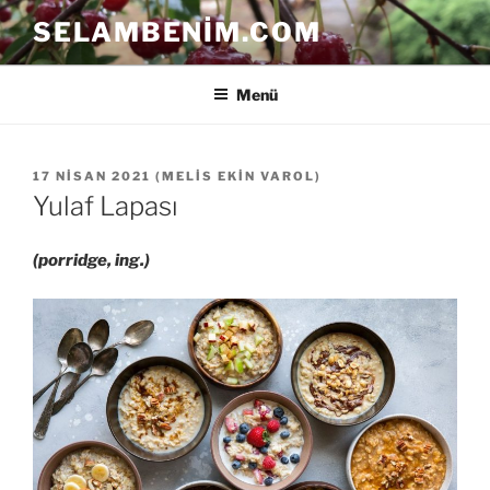
İçeriğe
SELAMBENIM.COM
geç
Menü
YAYIM
17 NISAN 2021
(
MELIS EKIN VAROL
)
TARIHI
Yulaf Lapası
(porridge, ing.)