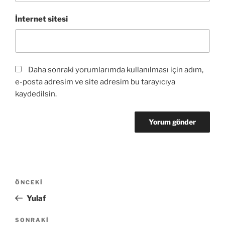
İnternet sitesi
Daha sonraki yorumlarımda kullanılması için adım,
e-posta adresim ve site adresim bu tarayıcıya
kaydedilsin.
Yazı
Önceki
ÖNCEKI
gezinmesi
Yazı
Yulaf
Sonraki
SONRAKI