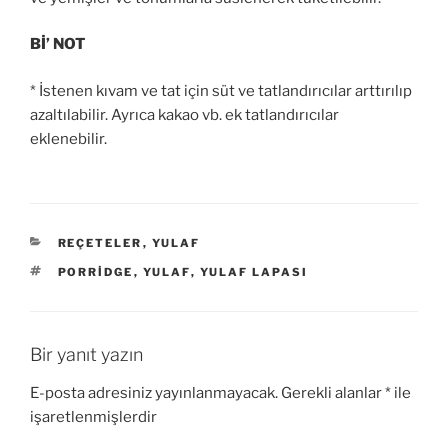
Bİ’ NOT
* İstenen kıvam ve tat için süt ve tatlandırıcılar arttırılıp
azaltılabilir. Ayrıca kakao vb. ek tatlandırıcılar
eklenebilir.
KATEGORILER
REÇETELER
,
YULAF
ETIKETLER
PORRIDGE
,
YULAF
,
YULAF LAPASI
Bir yanıt yazın
E-posta adresiniz yayınlanmayacak.
Gerekli alanlar
*
ile
işaretlenmişlerdir