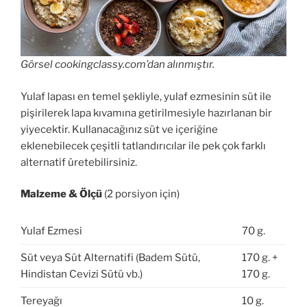
Görsel cookingclassy.com’dan alınmıştır.
Yulaf lapası en temel şekliyle, yulaf ezmesinin süt ile
pişirilerek lapa kıvamına getirilmesiyle hazırlanan bir
yiyecektir. Kullanacağınız süt ve içeriğine
eklenebilecek çeşitli tatlandırıcılar ile pek çok farklı
alternatif üretebilirsiniz.
Malzeme & Ölçü
(2 porsiyon için)
Yulaf Ezmesi
70 g.
Süt veya Süt Alternatifi (Badem Sütü,
170 g. +
Hindistan Cevizi Sütü vb.)
170 g.
Tereyağı
10 g.